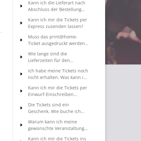
Kann ich die Lieferart nach
elektronische Variante fürs
Abschluss der Bestellung
Smartphone (Mobile Ticket)
noch ändern?
wählen?
Kann ich mir die Tickets per
Express zusenden lassen?
Muss das print@home-
Ticket ausgedruckt werden?
Was kann ich tun, wenn ich
Wie lange sind die
keinen Drucker zu Hause
Lieferzeiten für den
habe?
Postversand?
Ich habe meine Tickets noch
nicht erhalten. Was kann ich
tun?
Kann ich mir die Tickets per
Einwurf-Einschreiben
zusenden lassen?
Die Tickets sind ein
Geschenk. Wie buche ich
einen Geschenkumschlag?
Warum kann ich meine
Kann ich eine persönliche
gewünschte Veranstaltung
Grußbotschaft mitschicken?
auf dem Ticketportal nicht
Kann ich mir die Tickets ins