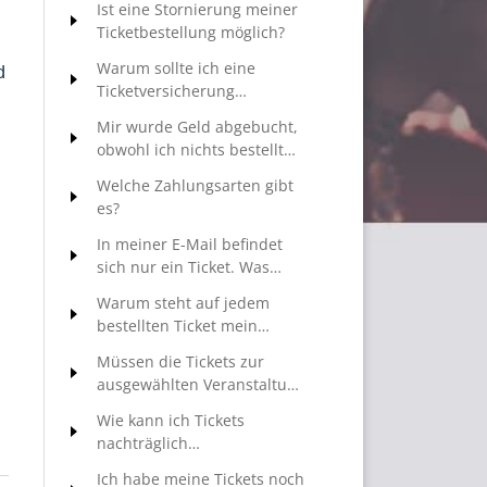
Ist eine Stornierung meiner
Ticketbestellung möglich?
Warum sollte ich eine
d
Ticketversicherung
abschließen?
Mir wurde Geld abgebucht,
obwohl ich nichts bestellt
habe. Was soll ich tun?
Welche Zahlungsarten gibt
es?
In meiner E-Mail befindet
sich nur ein Ticket. Was
kann ich tun?
Warum steht auf jedem
bestellten Ticket mein
Name?
Müssen die Tickets zur
ausgewählten Veranstaltung
personalisiert werden?
Wie kann ich Tickets
nachträglich
personalisieren?
Ich habe meine Tickets noch